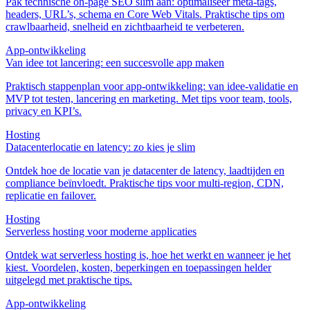
Pak technische on‑page SEO slim aan: optimaliseer meta‑tags,
headers, URL’s, schema en Core Web Vitals. Praktische tips om
crawlbaarheid, snelheid en zichtbaarheid te verbeteren.
App‑ontwikkeling
Van idee tot lancering: een succesvolle app maken
Praktisch stappenplan voor app-ontwikkeling: van idee-validatie en
MVP tot testen, lancering en marketing. Met tips voor team, tools,
privacy en KPI’s.
Hosting
Datacenterlocatie en latency: zo kies je slim
Ontdek hoe de locatie van je datacenter de latency, laadtijden en
compliance beïnvloedt. Praktische tips voor multi‑region, CDN,
replicatie en failover.
Hosting
Serverless hosting voor moderne applicaties
Ontdek wat serverless hosting is, hoe het werkt en wanneer je het
kiest. Voordelen, kosten, beperkingen en toepassingen helder
uitgelegd met praktische tips.
App‑ontwikkeling