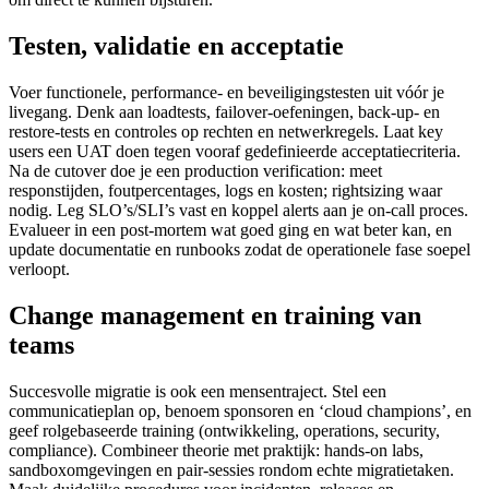
Testen, validatie en acceptatie
Voer functionele, performance- en beveiligingstesten uit vóór je
livegang. Denk aan loadtests, failover-oefeningen, back-up- en
restore-tests en controles op rechten en netwerkregels. Laat key
users een UAT doen tegen vooraf gedefinieerde acceptatiecriteria.
Na de cutover doe je een production verification: meet
responstijden, foutpercentages, logs en kosten; rightsizing waar
nodig. Leg SLO’s/SLI’s vast en koppel alerts aan je on-call proces.
Evalueer in een post-mortem wat goed ging en wat beter kan, en
update documentatie en runbooks zodat de operationele fase soepel
verloopt.
Change management en training van
teams
Succesvolle migratie is ook een mensentraject. Stel een
communicatieplan op, benoem sponsoren en ‘cloud champions’, en
geef rolgebaseerde training (ontwikkeling, operations, security,
compliance). Combineer theorie met praktijk: hands-on labs,
sandboxomgevingen en pair-sessies rondom echte migratietaken.