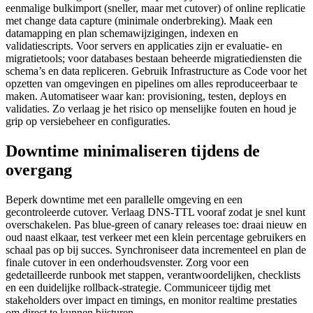
eenmalige bulkimport (sneller, maar met cutover) of online replicatie
met change data capture (minimale onderbreking). Maak een
datamapping en plan schemawijzigingen, indexen en
validatiescripts. Voor servers en applicaties zijn er evaluatie- en
migratietools; voor databases bestaan beheerde migratiediensten die
schema’s en data repliceren. Gebruik Infrastructure as Code voor het
opzetten van omgevingen en pipelines om alles reproduceerbaar te
maken. Automatiseer waar kan: provisioning, testen, deploys en
validaties. Zo verlaag je het risico op menselijke fouten en houd je
grip op versiebeheer en configuraties.
Downtime minimaliseren tijdens de
overgang
Beperk downtime met een parallelle omgeving en een
gecontroleerde cutover. Verlaag DNS-TTL vooraf zodat je snel kunt
overschakelen. Pas blue-green of canary releases toe: draai nieuw en
oud naast elkaar, test verkeer met een klein percentage gebruikers en
schaal pas op bij succes. Synchroniseer data incrementeel en plan de
finale cutover in een onderhoudsvenster. Zorg voor een
gedetailleerde runbook met stappen, verantwoordelijken, checklists
en een duidelijke rollback-strategie. Communiceer tijdig met
stakeholders over impact en timings, en monitor realtime prestaties
om direct te kunnen bijsturen.