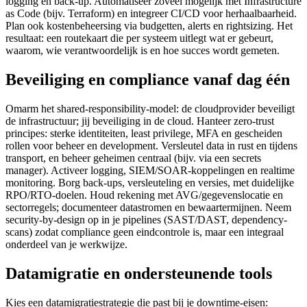
logging en back-up. Automatiseer zoveel mogelijk met Infrastructure
as Code (bijv. Terraform) en integreer CI/CD voor herhaalbaarheid.
Plan ook kostenbeheersing via budgetten, alerts en rightsizing. Het
resultaat: een routekaart die per systeem uitlegt wat er gebeurt,
waarom, wie verantwoordelijk is en hoe succes wordt gemeten.
Beveiliging en compliance vanaf dag één
Omarm het shared-responsibility-model: de cloudprovider beveiligt
de infrastructuur; jij beveiliging in de cloud. Hanteer zero-trust
principes: sterke identiteiten, least privilege, MFA en gescheiden
rollen voor beheer en development. Versleutel data in rust en tijdens
transport, en beheer geheimen centraal (bijv. via een secrets
manager). Activeer logging, SIEM/SOAR-koppelingen en realtime
monitoring. Borg back-ups, versleuteling en versies, met duidelijke
RPO/RTO-doelen. Houd rekening met AVG/gegevenslocatie en
sectorregels; documenteer datastromen en bewaartermijnen. Neem
security-by-design op in je pipelines (SAST/DAST, dependency-
scans) zodat compliance geen eindcontrole is, maar een integraal
onderdeel van je werkwijze.
Datamigratie en ondersteunende tools
Kies een datamigratiestrategie die past bij je downtime-eisen: