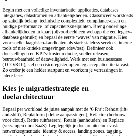
Begin met een volledige inventarisatie: applicaties, databases,
integraties, data­stromen en afhankelijkheden. Classificeer workloads
op zakelijk belang, technische complexiteit, compliance-eisen en
huidige performance- of capaciteitsknelpunten. Breng onderlinge
afhankelijkheden in kaart (bijvoorbeeld een webapp die een legacy-
database gebruikt) en bepaal de eerste ‘waves’ van migratie. Kies
voor snelle, laagrisico-kandidaten als start: stateless services, interne
tools of niet-kritieke omgevingen (dev/test). Definieer ook
doelstellingen en KPI’s: kostenreductie, sneller releasen,
betrouwbaarheid of dataveiligheid. Werk met een businesscase
(TCO/ROI), stel een risicoregister op en leg acceptatiecriteria vast.
Zo creëer je een helder startpunt en voorkom je verrassingen in
latere fases.
Kies je migratiestrategie en
doelarchitectuur
Bepaal per workload de juiste aanpak met de ‘6 R’s’: Rehost (lift-
and-shift), Replatform (kleine aanpassingen), Refactor (herbouw
voor cloud), Retire (uitfaseren), Retain (aanhouden) en Replace
(vervangen door SaaS). Leg tegelijk je doelarchitectuur vast:
netwerksegmentatie, identity & access, landing zones, tagging,