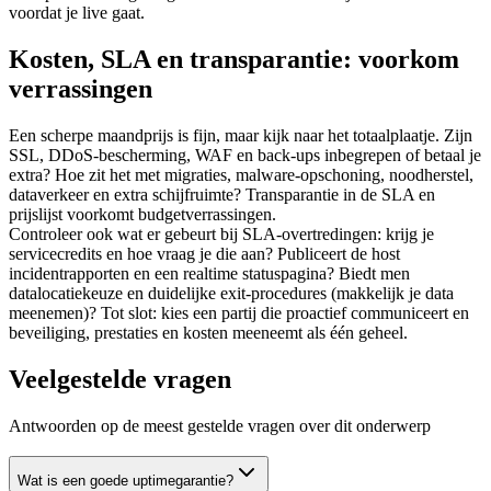
voordat je live gaat.
Kosten, SLA en transparantie: voorkom
verrassingen
Een scherpe maandprijs is fijn, maar kijk naar het totaalplaatje. Zijn
SSL, DDoS‑bescherming, WAF en back-ups inbegrepen of betaal je
extra? Hoe zit het met migraties, malware‑opschoning, noodherstel,
dataverkeer en extra schijfruimte? Transparantie in de SLA en
prijslijst voorkomt budgetverrassingen.
Controleer ook wat er gebeurt bij SLA‑overtredingen: krijg je
servicecredits en hoe vraag je die aan? Publiceert de host
incidentrapporten en een realtime statuspagina? Biedt men
datalocatiekeuze en duidelijke exit‑procedures (makkelijk je data
meenemen)? Tot slot: kies een partij die proactief communiceert en
beveiliging, prestaties en kosten meeneemt als één geheel.
Veelgestelde vragen
Antwoorden op de meest gestelde vragen over dit onderwerp
Wat is een goede uptimegarantie?