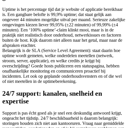
Uptime is het percentage tijd dat je website of applicatie bereikbaar
is. Een gangbare belofte is 99,9% uptime; dat staat gelijk aan
ongeveer 44 minuten mogelijke uitval per maand. Serieuze zakelijke
omgevingen kiezen liever 99,95% (±22 minuten) of 99,99% (±4
minuten). Een ‘100% uptime’-claim klinkt mooi, maar is in de
praktijk niet realistisch door onderhoud, netwerkissues en factoren
buiten de host. Kijk daarom niet alleen naar het getal, maar naar de
afspraken erachter.
Belangrijk is de SLA (Service Level Agreement): staat daarin hoe
uptime wordt gemeten, welke onderdelen meetellen (netwerk,
stroom, server, applicatie), en welke credits je krijgt bij
overschrijding? Goede hosts publiceren een statuspagina, hebben
onafhankelijke monitoring en communiceren proactief bij
incidenten. Let ook op geplande onderhoudsvensters en of die wel
of niet meetellen in de uptimeberekening.
24/7 support: kanalen, snelheid en
expertise
Support is pas écht goed als je snel een deskundig antwoord krijgt,
ongeacht het tijdstip. 24/7 beschikbaarheid is daarom belangrijk:
storingen houden zich niet aan kantooruren. Vraag naar gemiddelde