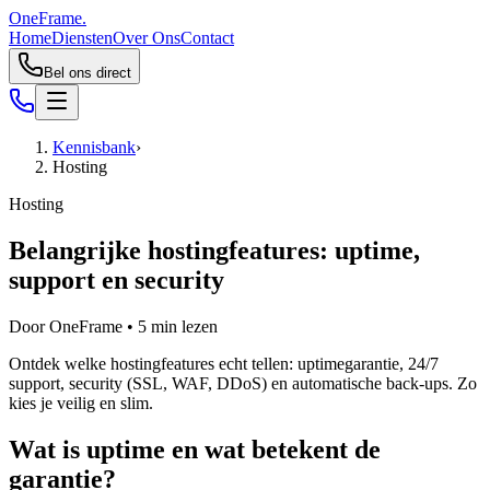
OneFrame.
Home
Diensten
Over Ons
Contact
Bel ons direct
Kennisbank
›
Hosting
Hosting
Belangrijke hostingfeatures: uptime,
support en security
Door
OneFrame
•
5
min lezen
Ontdek welke hostingfeatures echt tellen: uptimegarantie, 24/7
support, security (SSL, WAF, DDoS) en automatische back-ups. Zo
kies je veilig en slim.
Wat is uptime en wat betekent de
garantie?