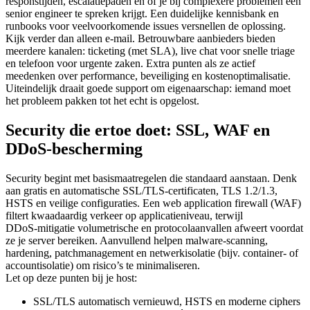
responstijden, escalatiepaden en of je bij complexere problemen een
senior engineer te spreken krijgt. Een duidelijke kennisbank en
runbooks voor veelvoorkomende issues versnellen de oplossing.
Kijk verder dan alleen e-mail. Betrouwbare aanbieders bieden
meerdere kanalen: ticketing (met SLA), live chat voor snelle triage
en telefoon voor urgente zaken. Extra punten als ze actief
meedenken over performance, beveiliging en kostenoptimalisatie.
Uiteindelijk draait goede support om eigenaarschap: iemand moet
het probleem pakken tot het echt is opgelost.
Security die ertoe doet: SSL, WAF en
DDoS‑bescherming
Security begint met basismaatregelen die standaard aanstaan. Denk
aan gratis en automatische SSL/TLS-certificaten, TLS 1.2/1.3,
HSTS en veilige configuraties. Een web application firewall (WAF)
filtert kwaadaardig verkeer op applicatieniveau, terwijl
DDoS‑mitigatie volumetrische en protocolaanvallen afweert voordat
ze je server bereiken. Aanvullend helpen malware‑scanning,
hardening, patchmanagement en netwerkisolatie (bijv. container- of
accountisolatie) om risico’s te minimaliseren.
Let op deze punten bij je host:
SSL/TLS automatisch vernieuwd, HSTS en moderne ciphers