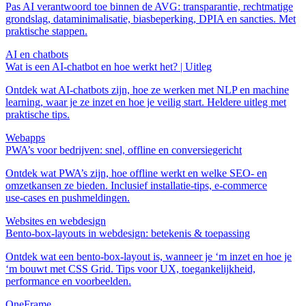
Pas AI verantwoord toe binnen de AVG: transparantie, rechtmatige
grondslag, dataminimalisatie, biasbeperking, DPIA en sancties. Met
praktische stappen.
AI en chatbots
Wat is een AI‑chatbot en hoe werkt het? | Uitleg
Ontdek wat AI‑chatbots zijn, hoe ze werken met NLP en machine
learning, waar je ze inzet en hoe je veilig start. Heldere uitleg met
praktische tips.
Webapps
PWA’s voor bedrijven: snel, offline en conversiegericht
Ontdek wat PWA’s zijn, hoe offline werkt en welke SEO- en
omzetkansen ze bieden. Inclusief installatie‑tips, e‑commerce
use‑cases en pushmeldingen.
Websites en webdesign
Bento‑box‑layouts in webdesign: betekenis & toepassing
Ontdek wat een bento‑box‑layout is, wanneer je ‘m inzet en hoe je
‘m bouwt met CSS Grid. Tips voor UX, toegankelijkheid,
performance en voorbeelden.
OneFrame.