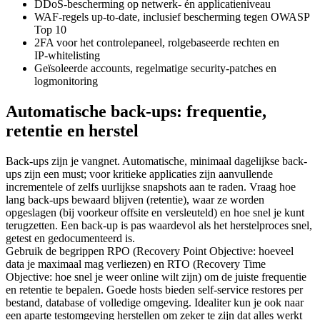
DDoS‑bescherming op netwerk- én applicatieniveau
WAF-regels up-to-date, inclusief bescherming tegen OWASP
Top 10
2FA voor het controlepaneel, rolgebaseerde rechten en
IP‑whitelisting
Geïsoleerde accounts, regelmatige security‑patches en
logmonitoring
Automatische back-ups: frequentie,
retentie en herstel
Back-ups zijn je vangnet. Automatische, minimaal dagelijkse back-
ups zijn een must; voor kritieke applicaties zijn aanvullende
incrementele of zelfs uurlijkse snapshots aan te raden. Vraag hoe
lang back-ups bewaard blijven (retentie), waar ze worden
opgeslagen (bij voorkeur offsite en versleuteld) en hoe snel je kunt
terugzetten. Een back-up is pas waardevol als het herstelproces snel,
getest en gedocumenteerd is.
Gebruik de begrippen RPO (Recovery Point Objective: hoeveel
data je maximaal mag verliezen) en RTO (Recovery Time
Objective: hoe snel je weer online wilt zijn) om de juiste frequentie
en retentie te bepalen. Goede hosts bieden self‑service restores per
bestand, database of volledige omgeving. Idealiter kun je ook naar
een aparte testomgeving herstellen om zeker te zijn dat alles werkt