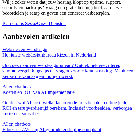
Wil je zeker weten dat jouw hosting klopt op uptime, support,
security en back‑ups? Vraag een gratis hostingcheck aan – we
beoordelen je setup en geven een concreet verbeterplan.
Plan Gratis Sessie
Onze Diensten
Aanbevolen artikelen
Websites en webdesign
Het juiste webdesignbureau kiezen in Nederland
Op zoek naar een webdesignbureau? Ontdek heldere criteria,
slimme vergelijkingstips en vragen voor je kennismaking. Maak een
keuze die vandaag én morgen werkt.
AI en chatbots
Kosten en ROI van AI‑implementatie
Ontdek wat AI kost, welke factoren de prijs bepalen en hoe je de
ROI en terugverdientijd berekent. Inclusief voorbeelden, verborgen
kosten en subsidies.
AI en chatbots
Ethiek en AVG bij AI‑gebruik: zo blijf je compliant