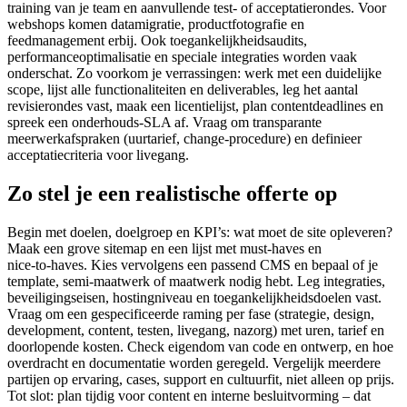
training van je team en aanvullende test- of acceptatierondes. Voor
webshops komen datamigratie, productfotografie en
feedmanagement erbij. Ook toegankelijkheidsaudits,
performanceoptimalisatie en speciale integraties worden vaak
onderschat. Zo voorkom je verrassingen: werk met een duidelijke
scope, lijst alle functionaliteiten en deliverables, leg het aantal
revisierondes vast, maak een licentielijst, plan contentdeadlines en
spreek een onderhouds‑SLA af. Vraag om transparante
meerwerkafspraken (uurtarief, change‑procedure) en definieer
acceptatiecriteria voor livegang.
Zo stel je een realistische offerte op
Begin met doelen, doelgroep en KPI’s: wat moet de site opleveren?
Maak een grove sitemap en een lijst met must‑haves en
nice‑to‑haves. Kies vervolgens een passend CMS en bepaal of je
template, semi‑maatwerk of maatwerk nodig hebt. Leg integraties,
beveiligingseisen, hostingniveau en toegankelijkheidsdoelen vast.
Vraag om een gespecificeerde raming per fase (strategie, design,
development, content, testen, livegang, nazorg) met uren, tarief en
doorlopende kosten. Check eigendom van code en ontwerp, en hoe
overdracht en documentatie worden geregeld. Vergelijk meerdere
partijen op ervaring, cases, support en cultuurfit, niet alleen op prijs.
Tot slot: plan tijdig voor content en interne besluitvorming – dat