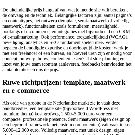
De uiteindelijke prijs hangt af van wat je met de site wilt bereiken,
de omvang en de techniek. Belangrijke factoren zijn: aantal pagina’s
en contenttypes, het ontwerp (template, semi‑maatwerk of volledig
maatwerk), functionaliteiten zoals formulieren, meertaligheid,
bookings of e‑commerce, en integraties met bijvoorbeeld een CRM
of e‑mailmarketing. Ook performance, toegankelijkheid (WCAG),
beveiliging, analytics en SEO‑fundament spelen mee. Verder
bepalen de benodigde expertise en doorlooptijd de kosten: werk je
met een freelancer of een bureau, en hoeveel uren zijn er nodig voor
concept, ontwerp, bouw, content en testen? Tot slot: planning en
inzet van jouw team (content aanleveren, feedback) beïnvloeden het
aantal iteraties en dus de prijs.
Ruwe richtprijzen: template, maatwerk
en e‑commerce
Als orde van grootte in de Nederlandse markt zie je vaak deze
bandbreedtes: een template‑site (bijvoorbeeld WordPress met
premium thema) kost grofweg 1.500–5.000 euro voor een
compacte, professionele presence. Semi‑maatwerk (eigen design op
een beproefd framework met custom componenten) valt vaak tussen
5.000–12.000 euro. Volledig maatwerk, met uniek design, eigen