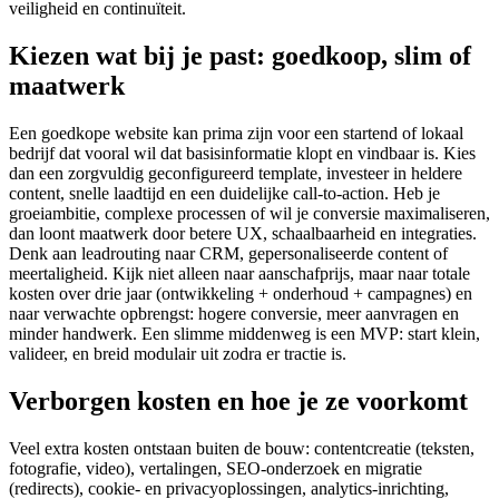
veiligheid en continuïteit.
Kiezen wat bij je past: goedkoop, slim of
maatwerk
Een goedkope website kan prima zijn voor een startend of lokaal
bedrijf dat vooral wil dat basisinformatie klopt en vindbaar is. Kies
dan een zorgvuldig geconfigureerd template, investeer in heldere
content, snelle laadtijd en een duidelijke call‑to‑action. Heb je
groeiambitie, complexe processen of wil je conversie maximaliseren,
dan loont maatwerk door betere UX, schaalbaarheid en integraties.
Denk aan leadrouting naar CRM, gepersonaliseerde content of
meertaligheid. Kijk niet alleen naar aanschafprijs, maar naar totale
kosten over drie jaar (ontwikkeling + onderhoud + campagnes) en
naar verwachte opbrengst: hogere conversie, meer aanvragen en
minder handwerk. Een slimme middenweg is een MVP: start klein,
valideer, en breid modulair uit zodra er tractie is.
Verborgen kosten en hoe je ze voorkomt
Veel extra kosten ontstaan buiten de bouw: contentcreatie (teksten,
fotografie, video), vertalingen, SEO‑onderzoek en migratie
(redirects), cookie‑ en privacyoplossingen, analytics‑inrichting,