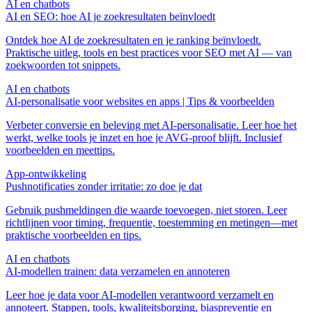
AI en chatbots
AI en SEO: hoe AI je zoekresultaten beïnvloedt
Ontdek hoe AI de zoekresultaten en je ranking beïnvloedt.
Praktische uitleg, tools en best practices voor SEO met AI — van
zoekwoorden tot snippets.
AI en chatbots
AI‑personalisatie voor websites en apps | Tips & voorbeelden
Verbeter conversie en beleving met AI‑personalisatie. Leer hoe het
werkt, welke tools je inzet en hoe je AVG‑proof blijft. Inclusief
voorbeelden en meettips.
App‑ontwikkeling
Pushnotificaties zonder irritatie: zo doe je dat
Gebruik pushmeldingen die waarde toevoegen, niet storen. Leer
richtlijnen voor timing, frequentie, toestemming en metingen—met
praktische voorbeelden en tips.
AI en chatbots
AI-modellen trainen: data verzamelen en annoteren
Leer hoe je data voor AI-modellen verantwoord verzamelt en
annoteert. Stappen, tools, kwaliteitsborging, biaspreventie en