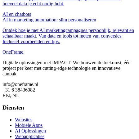
hoeveel data je echt nodig hebt.
AI en chatbots
AI in marketing automation: slim personaliseren
Ontdek hoe je met AI marketingcampagnes persoonlijk, relevant en
schaalbaar maakt. Van data en tools tot meten van conversies.
Inclusief voorbeelden en tips.
OneFrame.
Digitale oplossingen met IMPACT. We bouwen de toekomst, één
project per keer met cutting-edge technologie en innovatieve
aanpak.
info@oneframe.nl
+31 6 38436082
Elst, NL
Diensten
Websites
Mobiele Apps
AI Oplossingen
Webapplicaties