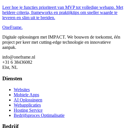
Leer hoe je functies prioriteert van MVP tot volledige webapp. Met
heldere criteria, frameworks en praktijktips om sneller waarde te
leveren en slim uit te breiden.
OneFrame.
Digitale oplossingen met IMPACT. We bouwen de toekomst, één
project per keer met cutting-edge technologie en innovatieve
aanpak.
info@oneframe.nl
+31 6 38436082
Elst, NL
Diensten
Websites
Mobiele Apps
AI Oplossingen
Webapplicaties
Hosting Service
Bedrijfsproces Optimalisatie
Bedrijf