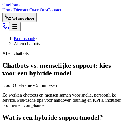
OneFrame.
Home
Diensten
Over Ons
Contact
Bel ons direct
Kennisbank
›
AI en chatbots
AI en chatbots
Chatbots vs. menselijke support: kies
voor een hybride model
Door
OneFrame
•
5
min lezen
Zo werken chatbots en mensen samen voor snelle, persoonlijke
service. Praktische tips voor handover, training en KPI’s, inclusief
bronnen en compliance.
Wat is een hybride supportmodel?