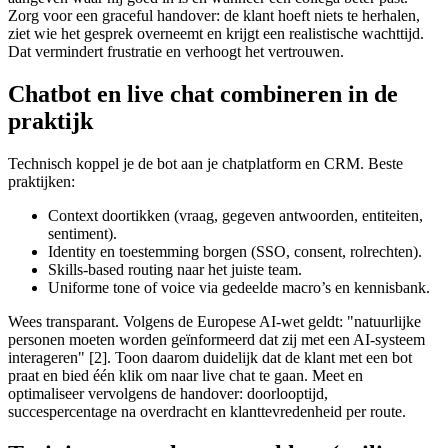
Zorg voor een graceful handover: de klant hoeft niets te herhalen,
ziet wie het gesprek overneemt en krijgt een realistische wachttijd.
Dat vermindert frustratie en verhoogt het vertrouwen.
Chatbot en live chat combineren in de
praktijk
Technisch koppel je de bot aan je chatplatform en CRM. Beste
praktijken:
Context doortikken (vraag, gegeven antwoorden, entiteiten,
sentiment).
Identity en toestemming borgen (SSO, consent, rolrechten).
Skills‑based routing naar het juiste team.
Uniforme tone of voice via gedeelde macro’s en kennisbank.
Wees transparant. Volgens de Europese AI‑wet geldt: "natuurlijke
personen moeten worden geïnformeerd dat zij met een AI‑systeem
interageren" [2]. Toon daarom duidelijk dat de klant met een bot
praat en bied één klik om naar live chat te gaan. Meet en
optimaliseer vervolgens de handover: doorlooptijd,
succespercentage na overdracht en klanttevredenheid per route.