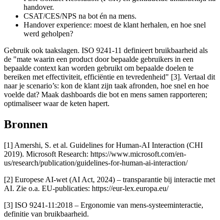
handover.
CSAT/CES/NPS na bot én na mens.
Handover experience: moest de klant herhalen, en hoe snel
werd geholpen?
Gebruik ook taakslagen. ISO 9241‑11 definieert bruikbaarheid als
de "mate waarin een product door bepaalde gebruikers in een
bepaalde context kan worden gebruikt om bepaalde doelen te
bereiken met effectiviteit, efficiëntie en tevredenheid" [3]. Vertaal dit
naar je scenario’s: kon de klant zijn taak afronden, hoe snel en hoe
voelde dat? Maak dashboards die bot en mens samen rapporteren;
optimaliseer waar de keten hapert.
Bronnen
[1] Amershi, S. et al. Guidelines for Human‑AI Interaction (CHI
2019). Microsoft Research: https://www.microsoft.com/en-
us/research/publication/guidelines-for-human-ai-interaction/
[2] Europese AI‑wet (AI Act, 2024) – transparantie bij interactie met
AI. Zie o.a. EU‑publicaties: https://eur-lex.europa.eu/
[3] ISO 9241‑11:2018 – Ergonomie van mens‑systeeminteractie,
definitie van bruikbaarheid.