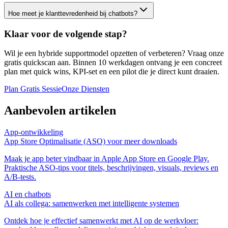
Hoe meet je klanttevredenheid bij chatbots?
Klaar voor de volgende stap?
Wil je een hybride supportmodel opzetten of verbeteren? Vraag onze
gratis quickscan aan. Binnen 10 werkdagen ontvang je een concreet
plan met quick wins, KPI‑set en een pilot die je direct kunt draaien.
Plan Gratis Sessie
Onze Diensten
Aanbevolen artikelen
App‑ontwikkeling
App Store Optimalisatie (ASO) voor meer downloads
Maak je app beter vindbaar in Apple App Store en Google Play.
Praktische ASO‑tips voor titels, beschrijvingen, visuals, reviews en
A/B‑tests.
AI en chatbots
AI als collega: samenwerken met intelligente systemen
Ontdek hoe je effectief samenwerkt met AI op de werkvloer: