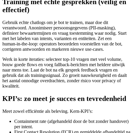
Training met echte gesprekken (veilig en
effectief)
Gebruik echte chatlogs om je bot te trainen, maar doe dit
verantwoord. Anonimiseer persoonsgegevens (PII‑masking),
definieer bewaartermijnen en vraag toestemming waar nodig. Start
met het labelen van intents, varianten en entiteiten. Zet een
human‑in‑the‑loop: operators beoordelen voorstellen van de bot,
corrigeren antwoorden en markeren nieuwe use‑cases.
Werk in korte iteraties: selecteer top‑10 vragen met veel volume,
bouw goede flows en voeg fallback‑berichten met heldere uitwijk
naar mens toe. Laat de bot na elk gesprek feedback vragen en
gebruik dat als trainingssignaal. Zo groeit nauwkeurigheid en daalt
het aantal onnodige overdrachten, zonder risico voor privacy of
kwaliteit.
KPI’s: zo meet je succes en tevredenheid
Meet zowel efficiëntie als beleving. Kern‑KPI’s:
Containment rate (afgehandeld door de bot zonder handover)
per intent.
First Contact Resolution (FCR) en gemiddelde afhandeltijd na