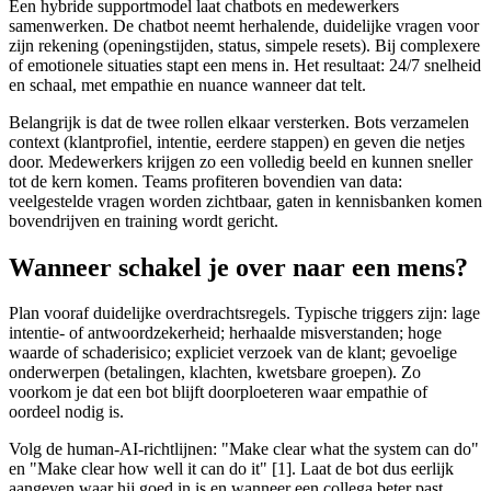
Een hybride supportmodel laat chatbots en medewerkers
samenwerken. De chatbot neemt herhalende, duidelijke vragen voor
zijn rekening (openingstijden, status, simpele resets). Bij complexere
of emotionele situaties stapt een mens in. Het resultaat: 24/7 snelheid
en schaal, met empathie en nuance wanneer dat telt.
Belangrijk is dat de twee rollen elkaar versterken. Bots verzamelen
context (klantprofiel, intentie, eerdere stappen) en geven die netjes
door. Medewerkers krijgen zo een volledig beeld en kunnen sneller
tot de kern komen. Teams profiteren bovendien van data:
veelgestelde vragen worden zichtbaar, gaten in kennisbanken komen
bovendrijven en training wordt gericht.
Wanneer schakel je over naar een mens?
Plan vooraf duidelijke overdrachtsregels. Typische triggers zijn: lage
intentie- of antwoordzekerheid; herhaalde misverstanden; hoge
waarde of schaderisico; expliciet verzoek van de klant; gevoelige
onderwerpen (betalingen, klachten, kwetsbare groepen). Zo
voorkom je dat een bot blijft doorploeteren waar empathie of
oordeel nodig is.
Volg de human‑AI‑richtlijnen: "Make clear what the system can do"
en "Make clear how well it can do it" [1]. Laat de bot dus eerlijk
aangeven waar hij goed in is en wanneer een collega beter past.