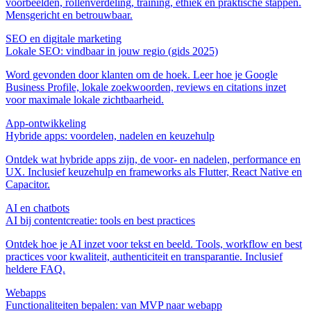
voorbeelden, rollenverdeling, training, ethiek en praktische stappen.
Mensgericht en betrouwbaar.
SEO en digitale marketing
Lokale SEO: vindbaar in jouw regio (gids 2025)
Word gevonden door klanten om de hoek. Leer hoe je Google
Business Profile, lokale zoekwoorden, reviews en citations inzet
voor maximale lokale zichtbaarheid.
App‑ontwikkeling
Hybride apps: voordelen, nadelen en keuzehulp
Ontdek wat hybride apps zijn, de voor- en nadelen, performance en
UX. Inclusief keuzehulp en frameworks als Flutter, React Native en
Capacitor.
AI en chatbots
AI bij contentcreatie: tools en best practices
Ontdek hoe je AI inzet voor tekst en beeld. Tools, workflow en best
practices voor kwaliteit, authenticiteit en transparantie. Inclusief
heldere FAQ.
Webapps
Functionaliteiten bepalen: van MVP naar webapp