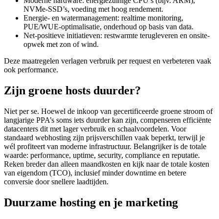
Moderne hardware: energiezuinige CPU’s (bijv. ARM),
NVMe-SSD’s, voeding met hoog rendement.
Energie- en watermanagement: realtime monitoring,
PUE/WUE-optimalisatie, onderhoud op basis van data.
Net-positieve initiatieven: restwarmte terugleveren en onsite-
opwek met zon of wind.
Deze maatregelen verlagen verbruik per request en verbeteren vaak
ook performance.
Zijn groene hosts duurder?
Niet per se. Hoewel de inkoop van gecertificeerde groene stroom of
langjarige PPA’s soms iets duurder kan zijn, compenseren efficiënte
datacenters dit met lager verbruik en schaalvoordelen. Voor
standaard webhosting zijn prijsverschillen vaak beperkt, terwijl je
wél profiteert van moderne infrastructuur. Belangrijker is de totale
waarde: performance, uptime, security, compliance en reputatie.
Reken breder dan alleen maandkosten en kijk naar de totale kosten
van eigendom (TCO), inclusief minder downtime en betere
conversie door snellere laadtijden.
Duurzame hosting en je marketing