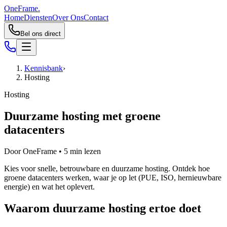
OneFrame.
Home
Diensten
Over Ons
Contact
Bel ons direct
Kennisbank
›
Hosting
Hosting
Duurzame hosting met groene
datacenters
Door
OneFrame
•
5
min lezen
Kies voor snelle, betrouwbare en duurzame hosting. Ontdek hoe
groene datacenters werken, waar je op let (PUE, ISO, hernieuwbare
energie) en wat het oplevert.
Waarom duurzame hosting ertoe doet