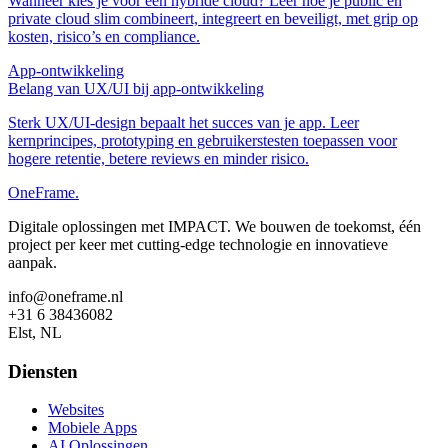
Wanneer kies je voor een hybride cloud? Leer hoe je public en
private cloud slim combineert, integreert en beveiligt, met grip op
kosten, risico’s en compliance.
App‑ontwikkeling
Belang van UX/UI bij app‑ontwikkeling
Sterk UX/UI-design bepaalt het succes van je app. Leer
kernprincipes, prototyping en gebruikerstesten toepassen voor
hogere retentie, betere reviews en minder risico.
OneFrame.
Digitale oplossingen met IMPACT. We bouwen de toekomst, één
project per keer met cutting-edge technologie en innovatieve
aanpak.
info@oneframe.nl
+31 6 38436082
Elst, NL
Diensten
Websites
Mobiele Apps
AI Oplossingen