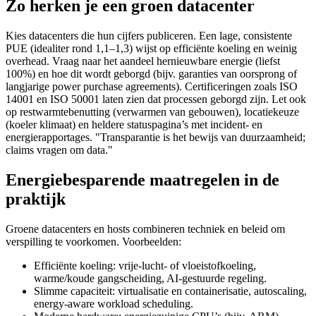
Zo herken je een groen datacenter
Kies datacenters die hun cijfers publiceren. Een lage, consistente
PUE (idealiter rond 1,1–1,3) wijst op efficiënte koeling en weinig
overhead. Vraag naar het aandeel hernieuwbare energie (liefst
100%) en hoe dit wordt geborgd (bijv. garanties van oorsprong of
langjarige power purchase agreements). Certificeringen zoals ISO
14001 en ISO 50001 laten zien dat processen geborgd zijn. Let ook
op restwarmtebenutting (verwarmen van gebouwen), locatiekeuze
(koeler klimaat) en heldere statuspagina’s met incident- en
energierapportages. "Transparantie is het bewijs van duurzaamheid;
claims vragen om data."
Energiebesparende maatregelen in de
praktijk
Groene datacenters en hosts combineren techniek en beleid om
verspilling te voorkomen. Voorbeelden:
Efficiënte koeling: vrije-lucht- of vloeistofkoeling,
warme/koude gangscheiding, AI-gestuurde regeling.
Slimme capaciteit: virtualisatie en containerisatie, autoscaling,
energy-aware workload scheduling.