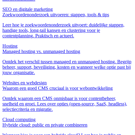
SEO en digitale marketing
Zoekwoordenonderzoek uitvoeren: stappen, tools & tips
Leer hoe je zoekwoordenonderzoek uitvoert: duidelijke stappen,
handige tools, long-tail kansen en clustering voor je
contentplanning. Praktisch en actueel.
Hosting
Managed hosting vs. unmanaged hosting
Ontdek het verschil tussen managed en unmanaged hosting. Begrijp
beheer, support, beveiliging, kosten en wanneer welke optie past bij
jouw organisatie.
Websites en webdesign
Waarom een goed CMS cruciaal is voor webontwikkeling
Ontdek waarom een CMS onmisbaar is voor contentbeheer,
snelheid en groei. Lees over opties (open-source, SaaS, headless),
selectiecriteria en migratie.
Cloud computing
Hybride cloud: public en private combineren