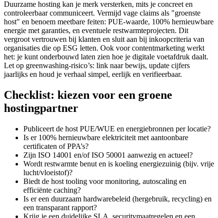
Duurzame hosting kan je merk versterken, mits je concreet en
controleerbaar communiceert. Vermijd vage claims als "groenste
host" en benoem meetbare feiten: PUE-waarde, 100% hernieuwbare
energie met garanties, en eventuele restwarmteprojecten. Dit
vergroot vertrouwen bij klanten en sluit aan bij inkoopcriteria van
organisaties die op ESG letten. Ook voor contentmarketing werkt
het: je kunt onderbouwd laten zien hoe je digitale voetafdruk daalt.
Let op greenwashing-risico’s: link naar bewijs, update cijfers
jaarlijks en houd je verhaal simpel, eerlijk en verifieerbaar.
Checklist: kiezen voor een groene
hostingpartner
Publiceert de host PUE/WUE en energiebronnen per locatie?
Is er 100% hernieuwbare elektriciteit met aantoonbare
certificaten of PPA’s?
Zijn ISO 14001 en/of ISO 50001 aanwezig en actueel?
Wordt restwarmte benut en is koeling energiezuinig (bijv. vrije
lucht/vloeistof)?
Biedt de host tooling voor monitoring, autoscaling en
efficiënte caching?
Is er een duurzaam hardwarebeleid (hergebruik, recycling) en
een transparant rapport?
Krijg je een duidelijke SLA, securitymaatregelen en een