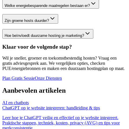
Welke energiebesparende maatregelen bestaan er?
Zijn groene hosts duurder?
Hoe beïnvloedt duurzame hosting je marketing?
Klaar voor de volgende stap?
Wil je sneller, groener en toekomstbestendig hosten? Vraag een
gratis adviesgesprek aan. We vergelijken opties, checken
PUE/energiebronnen en maken een duurzaam hostingplan op maat.
Plan Gratis Sessie
Onze Diensten
Aanbevolen artikelen
AI en chatbots
ChatGPT op je website integreren: handleiding & tips
Leer hoe je ChatGPT veilig en effectief op je website integreert.
Praktische stappen, techniek, kosten, privacy (AVG) en tips voor
merkconsistentie.