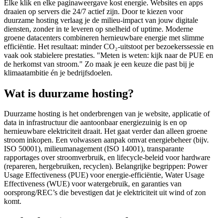
Elke klik en elke paginaweergave kost energie. Websites en apps
draaien op servers die 24/7 actief zijn. Door te kiezen voor
duurzame hosting verlaag je de milieu-impact van jouw digitale
diensten, zonder in te leveren op snelheid of uptime. Moderne
groene datacenters combineren hernieuwbare energie met slimme
efficiëntie. Het resultaat: minder CO₂-uitstoot per bezoekerssessie en
vaak ook stabielere prestaties. "Meten is weten: kijk naar de PUE en
de herkomst van stroom." Zo maak je een keuze die past bij je
klimaatambitie én je bedrijfsdoelen.
Wat is duurzame hosting?
Duurzame hosting is het onderbrengen van je website, applicatie of
data in infrastructuur die aantoonbaar energiezuinig is en op
hernieuwbare elektriciteit draait. Het gaat verder dan alleen groene
stroom inkopen. Een volwassen aanpak omvat energiebeheer (bijv.
ISO 50001), milieumanagement (ISO 14001), transparante
rapportages over stroomverbruik, en lifecycle-beleid voor hardware
(repareren, hergebruiken, recyclen). Belangrijke begrippen: Power
Usage Effectiveness (PUE) voor energie-efficiëntie, Water Usage
Effectiveness (WUE) voor watergebruik, en garanties van
oorsprong/REC’s die bevestigen dat je elektriciteit uit wind of zon
komt.