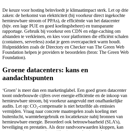
De keuze voor hosting beïnvloedt je klimaatimpact sterk. Let op drie
zaken: de herkomst van elektriciteit (bij voorkeur direct ingekochte
hernieuwbare stroom of PPAs), de efficiëntie van het datacenter
(bijv. een lage PUE en goed koelingsbeheer) en transparante
rapportage. Gebruik bij voorkeur een CDN en edge‑caching om
afstanden te verkleinen, en kies voor platformen die efficiënt schalen
(containers, serverless) zodat je geen overcapaciteit warm houdt.
Hulpmiddelen zoals de Directory en Checker van The Green Web
Foundation helpen je providers te beoordelen (bron: The Green Web
Foundation).
Groene datacenters: kans en
aandachtspunten
‘Groen’ is meer dan een marketinglabel. Een goed groen datacenter
toont onderbouwde cijfers over energie‑efficiëntie en de inkoop van
hernieuwbare stroom, bij voorkeur aangevuld met onafhankelijke
audits. Let op: CO₂‑compensatie is niet hetzelfde als emissies
vermijden. Vraag naar concrete maatregelen zoals koeling met
buitenlucht, warmtehergebruik en locatiekeuze nabij bronnen van
hernieuwbare energie. Beoordeel ook betrouwbaarheid (SLA’s),
beveiliging en prestaties. Als deze randvoorwaarden kloppen, kan