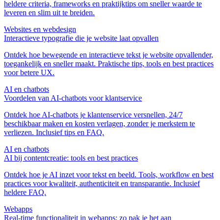
heldere criteria, frameworks en praktijktips om sneller waarde te
leveren en slim uit te breiden.
Websites en webdesign
Interactieve typografie die je website laat opvallen
Ontdek hoe bewegende en interactieve tekst je website opvallender,
toegankelijk en sneller maakt. Praktische tips, tools en best practices
voor betere UX.
AI en chatbots
Voordelen van AI‑chatbots voor klantservice
Ontdek hoe AI‑chatbots je klantenservice versnellen, 24/7
beschikbaar maken en kosten verlagen, zonder je merkstem te
verliezen. Inclusief tips en FAQ.
AI en chatbots
AI bij contentcreatie: tools en best practices
Ontdek hoe je AI inzet voor tekst en beeld. Tools, workflow en best
practices voor kwaliteit, authenticiteit en transparantie. Inclusief
heldere FAQ.
Webapps
Real‑time functionaliteit in webapps: zo pak je het aan