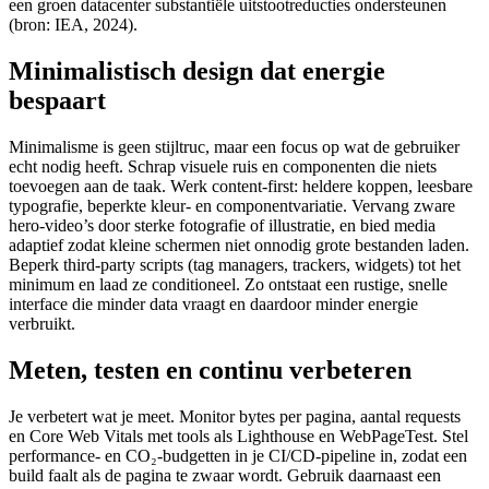
een groen datacenter substantiële uitstootreducties ondersteunen
(bron: IEA, 2024).
Minimalistisch design dat energie
bespaart
Minimalisme is geen stijltruc, maar een focus op wat de gebruiker
echt nodig heeft. Schrap visuele ruis en componenten die niets
toevoegen aan de taak. Werk content‑first: heldere koppen, leesbare
typografie, beperkte kleur- en componentvariatie. Vervang zware
hero‑video’s door sterke fotografie of illustratie, en bied media
adaptief zodat kleine schermen niet onnodig grote bestanden laden.
Beperk third‑party scripts (tag managers, trackers, widgets) tot het
minimum en laad ze conditioneel. Zo ontstaat een rustige, snelle
interface die minder data vraagt en daardoor minder energie
verbruikt.
Meten, testen en continu verbeteren
Je verbetert wat je meet. Monitor bytes per pagina, aantal requests
en Core Web Vitals met tools als Lighthouse en WebPageTest. Stel
performance‑ en CO₂‑budgetten in je CI/CD‑pipeline in, zodat een
build faalt als de pagina te zwaar wordt. Gebruik daarnaast een