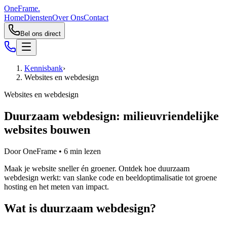
OneFrame.
Home
Diensten
Over Ons
Contact
Bel ons direct
Kennisbank
›
Websites en webdesign
Websites en webdesign
Duurzaam webdesign: milieuvriendelijke
websites bouwen
Door
OneFrame
•
6
min lezen
Maak je website sneller én groener. Ontdek hoe duurzaam
webdesign werkt: van slanke code en beeldoptimalisatie tot groene
hosting en het meten van impact.
Wat is duurzaam webdesign?