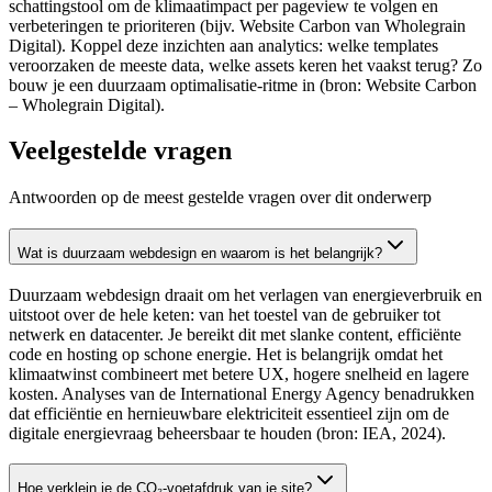
schattingstool om de klimaatimpact per pageview te volgen en
verbeteringen te prioriteren (bijv. Website Carbon van Wholegrain
Digital). Koppel deze inzichten aan analytics: welke templates
veroorzaken de meeste data, welke assets keren het vaakst terug? Zo
bouw je een duurzaam optimalisatie‑ritme in (bron: Website Carbon
– Wholegrain Digital).
Veelgestelde vragen
Antwoorden op de meest gestelde vragen over dit onderwerp
Wat is duurzaam webdesign en waarom is het belangrijk?
Duurzaam webdesign draait om het verlagen van energieverbruik en
uitstoot over de hele keten: van het toestel van de gebruiker tot
netwerk en datacenter. Je bereikt dit met slanke content, efficiënte
code en hosting op schone energie. Het is belangrijk omdat het
klimaatwinst combineert met betere UX, hogere snelheid en lagere
kosten. Analyses van de International Energy Agency benadrukken
dat efficiëntie en hernieuwbare elektriciteit essentieel zijn om de
digitale energievraag beheersbaar te houden (bron: IEA, 2024).
Hoe verklein je de CO₂‑voetafdruk van je site?