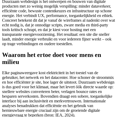
Duurzaam webdesign is het ontwerpen en bouwen van digitale
producten met zo weinig mogelijk verspilling: minder dataverkeer,
efficiënte code, bewuste contentkeuzes en infrastructuur op schone
energie. Het verbindt UX, performance, toegankelijkheid en ethiek.
Concreet betekent dit dat je vanaf de wireframes al nadenkt over wat
echt nodig is, dat je onnodige scripts, zware media en third‑party
tools kritisch schrapt, en dat je kiest voor hosting met een
transparante energievoorziening. Het resultaat: een site die sneller
laadt, minder energie verbruikt en voor iedereen fijner werkt – ook
op trage verbindingen en oudere toestellen.
Waarom het ertoe doet voor mens en
milieu
Elke paginaweergave kost elektriciteit in het toestel van de
gebruiker, het netwerk en het datacenter. Hoe schoner de stroommix
en hoe efficiënter je site, hoe lager de uitstoot. Duurzaam webdesign
is dus goed voor het klimaat, maar het levert óók directe waarde op:
snellere websites converteren beter, verlagen bounce rates en
besparen serverkosten. Bovendien draagt een sobere, toegankelijke
interface bij aan inclusiviteit en merkvertrouwen. Internationale
analyses benadrukken dat efficiëntie en het gebruik van
hernieuwbare energie cruciaal zijn om de groeiende digitale
energievraag te beperken (bron: IEA, 2024).