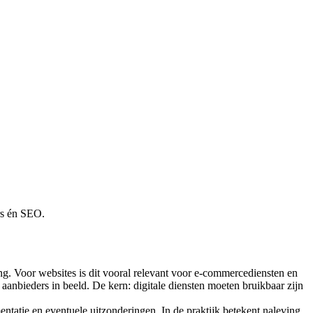
rs én SEO.
g. Voor websites is dit vooral relevant voor e‑commercediensten en
 aanbieders in beeld. De kern: digitale diensten moeten bruikbaar zijn
ntatie en eventuele uitzonderingen. In de praktijk betekent naleving