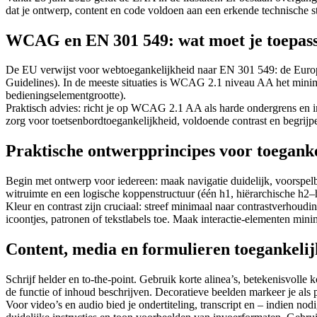
dat je ontwerp, content en code voldoen aan een erkende technische s
WCAG en EN 301 549: wat moet je toepas
De EU verwijst voor webtoegankelijkheid naar EN 301 549: de Euro
Guidelines). In de meeste situaties is WCAG 2.1 niveau AA het minim
bedieningselementgrootte).
Praktisch advies: richt je op WCAG 2.1 AA als harde ondergrens en
zorg voor toetsenbordtoegankelijkheid, voldoende contrast en begrij
Praktische ontwerpprincipes voor toegankel
Begin met ontwerp voor iedereen: maak navigatie duidelijk, voorspelb
witruimte en een logische koppenstructuur (één h1, hiërarchische h2–
Kleur en contrast zijn cruciaal: streef minimaal naar contrastverhoudi
icoontjes, patronen of tekstlabels toe. Maak interactie-elementen min
Content, media en formulieren toegankeli
Schrijf helder en to-the-point. Gebruik korte alinea’s, betekenisvolle
de functie of inhoud beschrijven. Decoratieve beelden markeer je als p
Voor video’s en audio bied je ondertiteling, transcript en – indien nod