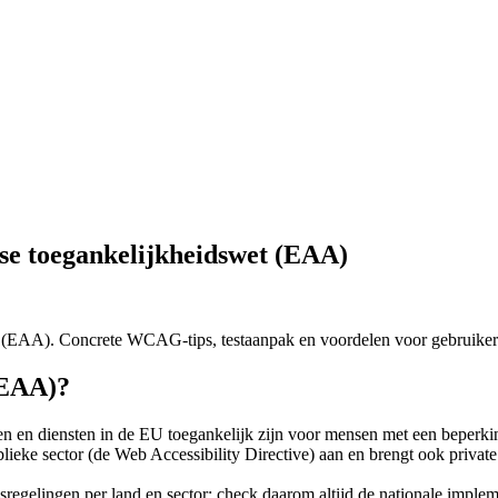
se toegankelijkheidswet (EAA)
t (EAA). Concrete WCAG-tips, testaanpak en voordelen voor gebruike
(EAA)?
n en diensten in de EU toegankelijk zijn voor mensen met een beperkin
blieke sector (de Web Accessibility Directive) aan en brengt ook private
regelingen per land en sector; check daarom altijd de nationale impleme