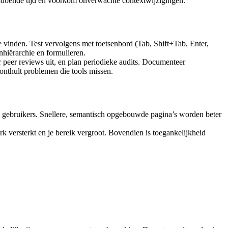
voldoende tijd en voorkom onverwachte contextwijzigingen.
 vinden. Test vervolgens met toetsenbord (Tab, Shift+Tab, Enter,
hiërarchie en formulieren.
 peer reviews uit, en plan periodieke audits. Documenteer
onthult problemen die tools missen.
 én gebruikers. Snellere, semantisch opgebouwde pagina’s worden beter
erk versterkt en je bereik vergroot. Bovendien is toegankelijkheid