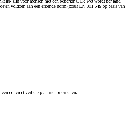
nkelijk zijn voor mensen met een beperking. De wet wordt per land
 moeten voldoen aan een erkende norm (zoals EN 301 549 op basis van
een concreet verbeterplan met prioriteiten.