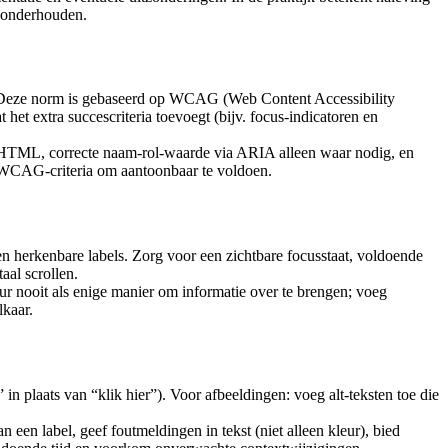
e onderhouden.
. Deze norm is gebaseerd op WCAG (Web Content Accessibility
t extra succescriteria toevoegt (bijv. focus-indicatoren en
 HTML, correcte naam-rol-waarde via ARIA alleen waar nodig, en
e WCAG-criteria om aantoonbaar te voldoen.
n herkenbare labels. Zorg voor een zichtbare focusstaat, voldoende
aal scrollen.
eur nooit als enige manier om informatie over te brengen; voeg
lkaar.
in plaats van “klik hier”). Voor afbeeldingen: voeg alt-teksten toe die
n een label, geef foutmeldingen in tekst (niet alleen kleur), bied