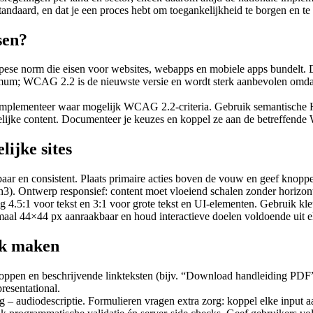
tandaard, en dat je een proces hebt om toegankelijkheid te borgen en t
sen?
pese norm die eisen voor websites, webapps en mobiele apps bundelt
um; WCAG 2.2 is de nieuwste versie en wordt sterk aanbevolen omdat he
 implementeer waar mogelijk WCAG 2.2-criteria. Gebruik semantische
pelijke content. Documenteer je keuzes en koppel ze aan de betreffend
ijke sites
aar en consistent. Plaats primaire acties boven de vouw en geef knoppe
h3). Ontwerp responsief: content moet vloeiend schalen zonder horizont
ng 4.5:1 voor tekst en 3:1 voor grote tekst en UI-elementen. Gebruik kl
imaal 44×44 px aanraakbaar en houd interactieve doelen voldoende uit e
jk maken
 koppen en beschrijvende linkteksten (bijv. “Download handleiding PDF” 
resentational.
ig – audiodescriptie. Formulieren vragen extra zorg: koppel elke input aa