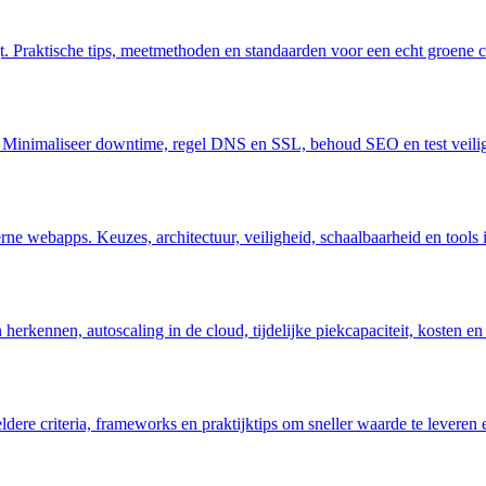
. Praktische tips, meetmethoden en standaarden voor een echt groene cl
e. Minimaliseer downtime, regel DNS en SSL, behoud SEO en test veilig
rne webapps. Keuzes, architectuur, veiligheid, schaalbaarheid en tools 
erkennen, autoscaling in de cloud, tijdelijke piekcapaciteit, kosten en 
dere criteria, frameworks en praktijktips om sneller waarde te leveren e