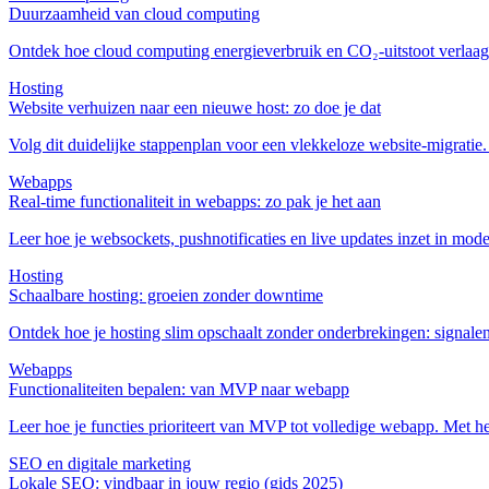
Duurzaamheid van cloud computing
Ontdek hoe cloud computing energieverbruik en CO₂-uitstoot verlaagt
Hosting
Website verhuizen naar een nieuwe host: zo doe je dat
Volg dit duidelijke stappenplan voor een vlekkeloze website‑migrati
Webapps
Real‑time functionaliteit in webapps: zo pak je het aan
Leer hoe je websockets, pushnotificaties en live updates inzet in mode
Hosting
Schaalbare hosting: groeien zonder downtime
Ontdek hoe je hosting slim opschaalt zonder onderbrekingen: signalen h
Webapps
Functionaliteiten bepalen: van MVP naar webapp
Leer hoe je functies prioriteert van MVP tot volledige webapp. Met hel
SEO en digitale marketing
Lokale SEO: vindbaar in jouw regio (gids 2025)