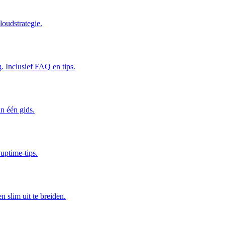
oudstrategie.
. Inclusief FAQ en tips.
in één gids.
uptime-tips.
n slim uit te breiden.