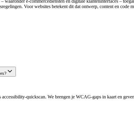
– waaronder e‑commercediensten en digitale klanteninterfaces – toega
sregelingen. Voor websites betekent dit dat ontwerp, content en code
ers?
is accessibility‑quickscan. We brengen je WCAG‑gaps in kaart en geven 