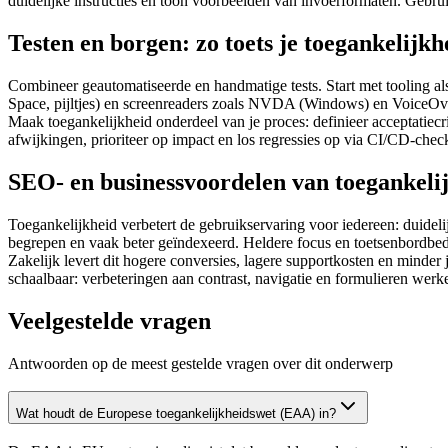
duidelijke instructies en toon voorbeelden van invoerformaten. Gebr
Testen en borgen: zo toets je toegankelijkh
Combineer geautomatiseerde en handmatige tests. Start met tooling al
Space, pijltjes) en screenreaders zoals NVDA (Windows) en VoiceOver
Maak toegankelijkheid onderdeel van je proces: definieer acceptatiec
afwijkingen, prioriteer op impact en los regressies op via CI/CD-che
SEO- en businessvoordelen van toegankeli
Toegankelijkheid verbetert de gebruikservaring voor iedereen: duideli
begrepen en vaak beter geïndexeerd. Heldere focus en toetsenbordbedi
Zakelijk levert dit hogere conversies, lagere supportkosten en minder j
schaalbaar: verbeteringen aan contrast, navigatie en formulieren werke
Veelgestelde vragen
Antwoorden op de meest gestelde vragen over dit onderwerp
Wat houdt de Europese toegankelijkheidswet (EAA) in?