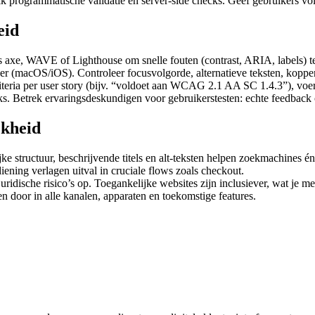
uik programmatische validatie én server-side checks. Geef gebruikers 
eid
s axe, WAVE of Lighthouse om snelle fouten (contrast, ARIA, labels) te
 (macOS/iOS). Controleer focusvolgorde, alternatieve teksten, koppen
riteria per user story (bijv. “voldoet aan WCAG 2.1 AA SC 1.4.3”), voer
cks. Betrek ervaringsdeskundigen voor gebruikerstesten: echte feedback 
jkheid
jke structuur, beschrijvende titels en alt-teksten helpen zoekmachines
ening verlagen uitval in cruciale flows zoals checkout.
uridische risico’s op. Toegankelijke websites zijn inclusiever, wat je m
n door in alle kanalen, apparaten en toekomstige features.