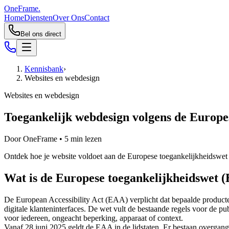
OneFrame.
Home
Diensten
Over Ons
Contact
Bel ons direct
Kennisbank
›
Websites en webdesign
Websites en webdesign
Toegankelijk webdesign volgens de Europe
Door
OneFrame
•
5
min lezen
Ontdek hoe je website voldoet aan de Europese toegankelijkheidswe
Wat is de Europese toegankelijkheidswet 
De European Accessibility Act (EAA) verplicht dat bepaalde producte
digitale klanteninterfaces. De wet vult de bestaande regels voor de pu
voor iedereen, ongeacht beperking, apparaat of context.
Vanaf 28 juni 2025 geldt de EAA in de lidstaten. Er bestaan overgangs