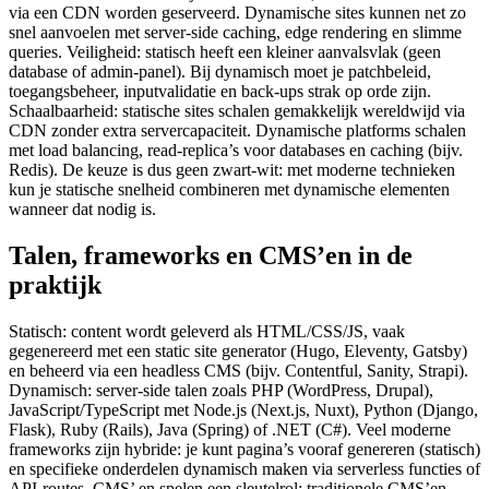
via een CDN worden geserveerd. Dynamische sites kunnen net zo
snel aanvoelen met server-side caching, edge rendering en slimme
queries. Veiligheid: statisch heeft een kleiner aanvalsvlak (geen
database of admin-panel). Bij dynamisch moet je patchbeleid,
toegangsbeheer, inputvalidatie en back-ups strak op orde zijn.
Schaalbaarheid: statische sites schalen gemakkelijk wereldwijd via
CDN zonder extra servercapaciteit. Dynamische platforms schalen
met load balancing, read-replica’s voor databases en caching (bijv.
Redis). De keuze is dus geen zwart-wit: met moderne technieken
kun je statische snelheid combineren met dynamische elementen
wanneer dat nodig is.
Talen, frameworks en CMS’en in de
praktijk
Statisch: content wordt geleverd als HTML/CSS/JS, vaak
gegenereerd met een static site generator (Hugo, Eleventy, Gatsby)
en beheerd via een headless CMS (bijv. Contentful, Sanity, Strapi).
Dynamisch: server-side talen zoals PHP (WordPress, Drupal),
JavaScript/TypeScript met Node.js (Next.js, Nuxt), Python (Django,
Flask), Ruby (Rails), Java (Spring) of .NET (C#). Veel moderne
frameworks zijn hybride: je kunt pagina’s vooraf genereren (statisch)
en specifieke onderdelen dynamisch maken via serverless functies of
API-routes. CMS’ en spelen een sleutelrol: traditionele CMS’en