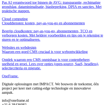
Pas AI verantwoord toe binnen de AVG: transparantie, rechtmatige
grondslag, dataminimalisatie, biasbeperking, DPIA en sancties. Met
praktische stappen.
Cloud computing
Clouddiensten: kosten, pay‑as‑you‑go en abonnementen
Begrijp cloudkosten: pay‑as‑you‑go, abonnementen, TCO en
verborgen kosten. Met heldere voorbeelden en tips om je rekening te
sturen en te optimaliseren.
Websites en webdesign
Waarom een goed CMS cruciaal is voor webontwikkeling
Ontdek waarom een CMS onmisbaar is voor contentbeheer,
snelheid en groei. Lees over opties (open-source, SaaS, headless),
selectiecriteria en migratie.
OneFrame.
Digitale oplossingen met IMPACT. We bouwen de toekomst, één
project per keer met cutting-edge technologie en innovatieve
aanpak.
info@oneframe.nl
+31 6 38436082