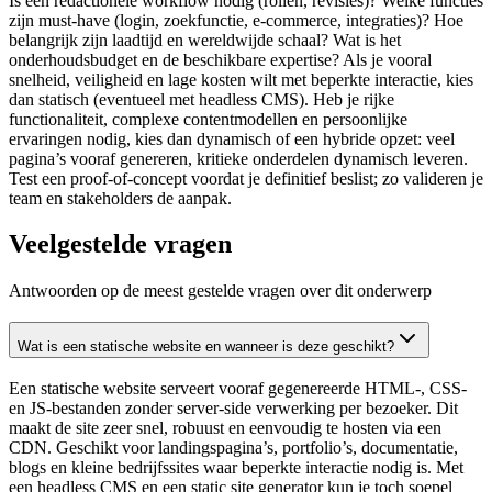
Is een redactionele workflow nodig (rollen, revisies)? Welke functies
zijn must-have (login, zoekfunctie, e-commerce, integraties)? Hoe
belangrijk zijn laadtijd en wereldwijde schaal? Wat is het
onderhoudsbudget en de beschikbare expertise? Als je vooral
snelheid, veiligheid en lage kosten wilt met beperkte interactie, kies
dan statisch (eventueel met headless CMS). Heb je rijke
functionaliteit, complexe contentmodellen en persoonlijke
ervaringen nodig, kies dan dynamisch of een hybride opzet: veel
pagina’s vooraf genereren, kritieke onderdelen dynamisch leveren.
Test een proof-of-concept voordat je definitief beslist; zo valideren je
team en stakeholders de aanpak.
Veelgestelde vragen
Antwoorden op de meest gestelde vragen over dit onderwerp
Wat is een statische website en wanneer is deze geschikt?
Een statische website serveert vooraf gegenereerde HTML-, CSS-
en JS-bestanden zonder server-side verwerking per bezoeker. Dit
maakt de site zeer snel, robuust en eenvoudig te hosten via een
CDN. Geschikt voor landingspagina’s, portfolio’s, documentatie,
blogs en kleine bedrijfssites waar beperkte interactie nodig is. Met
een headless CMS en een static site generator kun je toch soepel