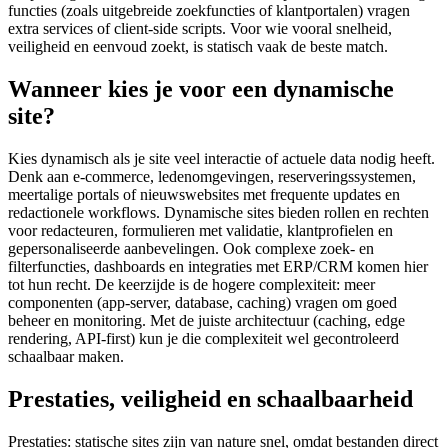
functies (zoals uitgebreide zoekfuncties of klantportalen) vragen
extra services of client-side scripts. Voor wie vooral snelheid,
veiligheid en eenvoud zoekt, is statisch vaak de beste match.
Wanneer kies je voor een dynamische
site?
Kies dynamisch als je site veel interactie of actuele data nodig heeft.
Denk aan e-commerce, ledenomgevingen, reserveringssystemen,
meertalige portals of nieuwswebsites met frequente updates en
redactionele workflows. Dynamische sites bieden rollen en rechten
voor redacteuren, formulieren met validatie, klantprofielen en
gepersonaliseerde aanbevelingen. Ook complexe zoek- en
filterfuncties, dashboards en integraties met ERP/CRM komen hier
tot hun recht. De keerzijde is de hogere complexiteit: meer
componenten (app-server, database, caching) vragen om goed
beheer en monitoring. Met de juiste architectuur (caching, edge
rendering, API-first) kun je die complexiteit wel gecontroleerd
schaalbaar maken.
Prestaties, veiligheid en schaalbaarheid
Prestaties: statische sites zijn van nature snel, omdat bestanden direct