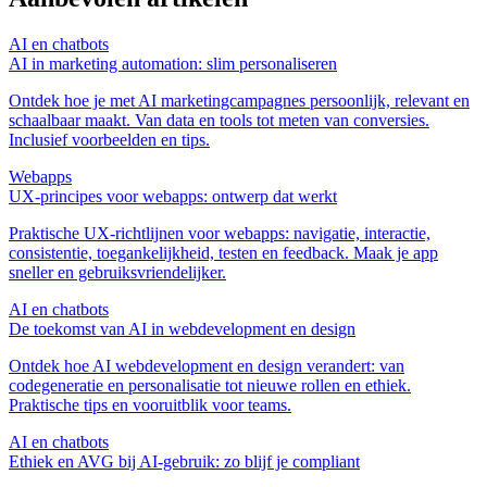
AI en chatbots
AI in marketing automation: slim personaliseren
Ontdek hoe je met AI marketingcampagnes persoonlijk, relevant en
schaalbaar maakt. Van data en tools tot meten van conversies.
Inclusief voorbeelden en tips.
Webapps
UX-principes voor webapps: ontwerp dat werkt
Praktische UX-richtlijnen voor webapps: navigatie, interactie,
consistentie, toegankelijkheid, testen en feedback. Maak je app
sneller en gebruiksvriendelijker.
AI en chatbots
De toekomst van AI in webdevelopment en design
Ontdek hoe AI webdevelopment en design verandert: van
codegeneratie en personalisatie tot nieuwe rollen en ethiek.
Praktische tips en vooruitblik voor teams.
AI en chatbots
Ethiek en AVG bij AI‑gebruik: zo blijf je compliant