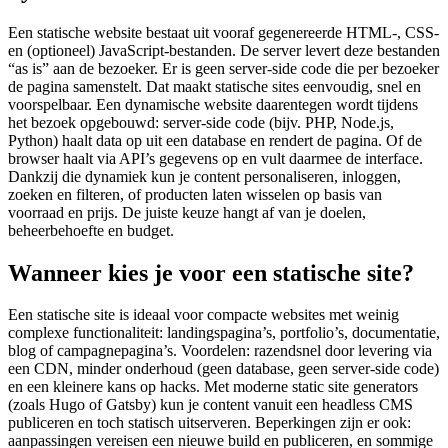
Een statische website bestaat uit vooraf gegenereerde HTML-, CSS-
en (optioneel) JavaScript-bestanden. De server levert deze bestanden
“as is” aan de bezoeker. Er is geen server-side code die per bezoeker
de pagina samenstelt. Dat maakt statische sites eenvoudig, snel en
voorspelbaar. Een dynamische website daarentegen wordt tijdens
het bezoek opgebouwd: server-side code (bijv. PHP, Node.js,
Python) haalt data op uit een database en rendert de pagina. Of de
browser haalt via API’s gegevens op en vult daarmee de interface.
Dankzij die dynamiek kun je content personaliseren, inloggen,
zoeken en filteren, of producten laten wisselen op basis van
voorraad en prijs. De juiste keuze hangt af van je doelen,
beheerbehoefte en budget.
Wanneer kies je voor een statische site?
Een statische site is ideaal voor compacte websites met weinig
complexe functionaliteit: landingspagina’s, portfolio’s, documentatie,
blog of campagnepagina’s. Voordelen: razendsnel door levering via
een CDN, minder onderhoud (geen database, geen server-side code)
en een kleinere kans op hacks. Met moderne static site generators
(zoals Hugo of Gatsby) kun je content vanuit een headless CMS
publiceren en toch statisch uitserveren. Beperkingen zijn er ook:
aanpassingen vereisen een nieuwe build en publiceren, en sommige