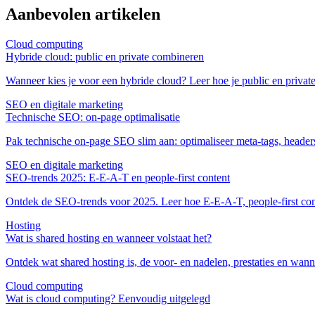
Aanbevolen artikelen
Cloud computing
Hybride cloud: public en private combineren
Wanneer kies je voor een hybride cloud? Leer hoe je public en private 
SEO en digitale marketing
Technische SEO: on‑page optimalisatie
Pak technische on‑page SEO slim aan: optimaliseer meta‑tags, headers
SEO en digitale marketing
SEO‑trends 2025: E‑E‑A‑T en people‑first content
Ontdek de SEO‑trends voor 2025. Leer hoe E‑E‑A‑T, people‑first cont
Hosting
Wat is shared hosting en wanneer volstaat het?
Ontdek wat shared hosting is, de voor- en nadelen, prestaties en wanne
Cloud computing
Wat is cloud computing? Eenvoudig uitgelegd