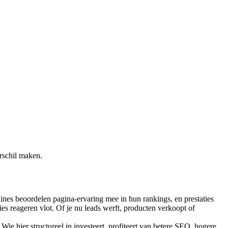
erschil maken.
ines beoordelen pagina-ervaring mee in hun rankings, en prestaties
ies reageren vlot. Of je nu leads werft, producten verkoopt of
ie hier structureel in investeert, profiteert van betere SEO, hogere