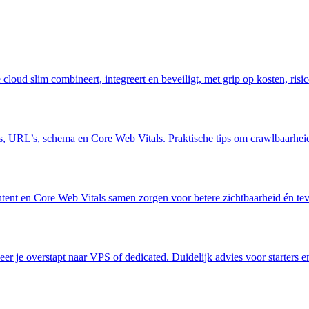
cloud slim combineert, integreert en beveiligt, met grip op kosten, risi
, URL’s, schema en Core Web Vitals. Praktische tips om crawlbaarheid,
ent en Core Web Vitals samen zorgen voor betere zichtbaarheid én tev
er je overstapt naar VPS of dedicated. Duidelijk advies voor starters en