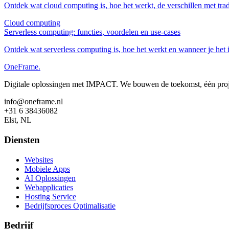
Ontdek wat cloud computing is, hoe het werkt, de verschillen met tradi
Cloud computing
Serverless computing: functies, voordelen en use‑cases
Ontdek wat serverless computing is, hoe het werkt en wanneer je het i
OneFrame.
Digitale oplossingen met IMPACT. We bouwen de toekomst, één projec
info@oneframe.nl
+31 6 38436082
Elst, NL
Diensten
Websites
Mobiele Apps
AI Oplossingen
Webapplicaties
Hosting Service
Bedrijfsproces Optimalisatie
Bedrijf