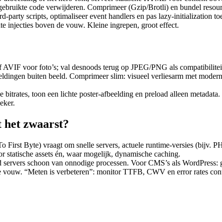
ongebruikte code verwijderen. Comprimeer (Gzip/Brotli) en bundel resou
‑party scripts, optimaliseer event handlers en pas lazy-initialization to
te injecties boven de vouw. Kleine ingrepen, groot effect.
AVIF voor foto’s; val desnoods terug op JPEG/PNG als compatibiliteit ver
eeldingen buiten beeld. Comprimeer slim: visueel verliesarm met moder
e bitrates, toon een lichte poster-afbeelding en preload alleen metadat
eker.
 het zwaarst?
 First Byte) vraagt om snelle servers, actuele runtime-versies (bijv. PH
or statische assets én, waar mogelijk, dynamische caching.
servers schoon van onnodige processen. Voor CMS’s als WordPress: geb
 vouw. “Meten is verbeteren”: monitor TTFB, CWV en error rates contin