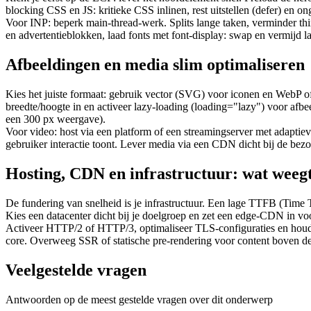
blocking CSS en JS: kritieke CSS inlinen, rest uitstellen (defer) en 
Voor INP: beperk main-thread-werk. Splits lange taken, verminder third
en advertentieblokken, laad fonts met font-display: swap en vermijd la
Afbeeldingen en media slim optimaliseren
Kies het juiste formaat: gebruik vector (SVG) voor iconen en WebP of 
breedte/hoogte in en activeer lazy-loading (loading="lazy") voor afb
een 300 px weergave).
Voor video: host via een platform of een streamingserver met adaptiev
gebruiker interactie toont. Lever media via een CDN dicht bij de bezo
Hosting, CDN en infrastructuur: wat weegt
De fundering van snelheid is je infrastructuur. Een lage TTFB (Time To
Kies een datacenter dicht bij je doelgroep en zet een edge‑CDN in vo
Activeer HTTP/2 of HTTP/3, optimaliseer TLS-configuraties en houd 
core. Overweeg SSR of statische pre-rendering voor content boven de
Veelgestelde vragen
Antwoorden op de meest gestelde vragen over dit onderwerp