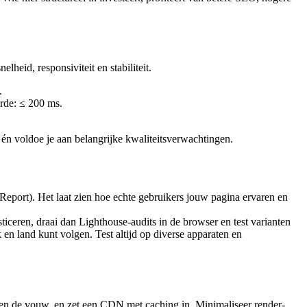
heid, responsiviteit en stabiliteit.
.
arde: ≤ 200 ms.
g én voldoe je aan belangrijke kwaliteitsverwachtingen.
port). Het laat zien hoe echte gebruikers jouw pagina ervaren en
ticeren, draai dan Lighthouse-audits in de browser en test varianten
n land kunt volgen. Test altijd op diverse apparaten en
oven de vouw, en zet een CDN met caching in. Minimaliseer render-