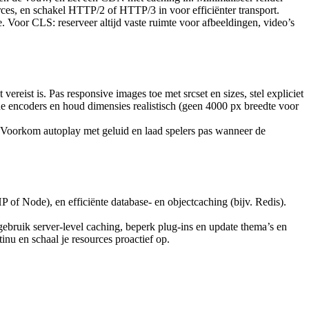
rces, en schakel HTTP/2 of HTTP/3 in voor efficiënter transport.
e. Voor CLS: reserveer altijd vaste ruimte voor afbeeldingen, video’s
eist is. Pas responsive images toe met srcset en sizes, stel expliciet
ne encoders en houd dimensies realistisch (geen 4000 px breedte voor
a. Voorkom autoplay met geluid en laad spelers pas wanneer de
P of Node), en efficiënte database- en objectcaching (bijv. Redis).
ruik server-level caching, beperk plug-ins en update thema’s en
u en schaal je resources proactief op.