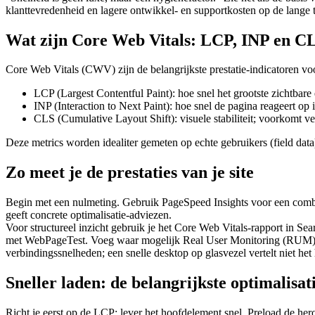
klanttevredenheid en lagere ontwikkel- en supportkosten op de lange 
Wat zijn Core Web Vitals: LCP, INP en C
Core Web Vitals (CWV) zijn de belangrijkste prestatie-indicatoren voor
LCP (Largest Contentful Paint): hoe snel het grootste zichtbare
INP (Interaction to Next Paint): hoe snel de pagina reageert op
CLS (Cumulative Layout Shift): visuele stabiliteit; voorkomt ve
Deze metrics worden idealiter gemeten op echte gebruikers (field data)
Zo meet je de prestaties van je site
Begin met een nulmeting. Gebruik PageSpeed Insights voor een combi
geeft concrete optimalisatie-adviezen.
Voor structureel inzicht gebruik je het Core Web Vitals-rapport in Sea
met WebPageTest. Voeg waar mogelijk Real User Monitoring (RUM) toe (
verbindingssnelheden; een snelle desktop op glasvezel vertelt niet het 
Sneller laden: de belangrijkste optimalisat
Richt je eerst op de LCP: lever het hoofdelement snel. Preload de he