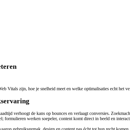
eteren
b Vitals zijn, hoe je snelheid meet en welke optimalisaties echt het v
kservaring
 laadtijd verhoogt de kans op bounces en verlaagt conversies. Zoekmach
; formulieren werken soepeler, content komt direct in beeld en interact
waarop gebruiksgemak, design en content pas écht tot hun recht komen. W