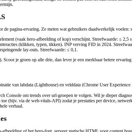
termijn.
LS
 de pagina-ervaring. Ze meten wat gebruikers daadwerkelijk voelen: snel
 element (vaak hero-afbeelding of kop) verschijnt. Streefwaarde: ≤ 2,5 s
 interacties (klikken, typen, tikken). INP verving FID in 2024. Streefwa
rspringende lay-outs. Streefwaarde: ≤ 0,1.
. Scoor je groen op alle drie, dan lever je een merkbaar betere ervarin
natie van labdata (Lighthouse) en velddata (Chrome User Experience Re
rch Console om trends over url-groepen te volgen. Wil je dieper diagnos
bijv. via de web-vitals-API) zodat je prestaties per device, netwerk e
hele verhaal.
ies
ro-afbeelding of het hero-font, serveer statische HTML voor content b