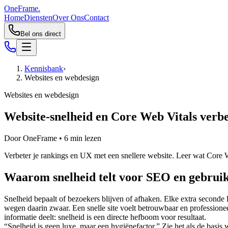
OneFrame.
Home
Diensten
Over Ons
Contact
Bel ons direct
Kennisbank
›
Websites en webdesign
Websites en webdesign
Website-snelheid en Core Web Vitals verb
Door
OneFrame
•
6
min lezen
Verbeter je rankings en UX met een snellere website. Leer wat Core We
Waarom snelheid telt voor SEO en gebrui
Snelheid bepaalt of bezoekers blijven of afhaken. Elke extra seconde
wegen daarin zwaar. Een snelle site voelt betrouwbaar en professioneel
informatie deelt: snelheid is een directe hefboom voor resultaat.
“Snelheid is geen luxe, maar een hygiënefactor.” Zie het als de basis 