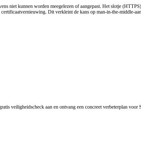
egevens niet kunnen worden meegelezen of aangepast. Het slotje (HTTP
tificaatvernieuwing. Dit verkleint de kans op man‑in‑the‑middle‑aan
 gratis veiligheidscheck aan en ontvang een concreet verbeterplan vo