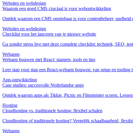
Websites en webdesign
Waarom een goed CMS cruciaal is voor webontwikkeling
Ontdek waarom een CMS onmisbaar is voor contentbeheer, snelheid en g
Websites en webdesign
Checklist voor het lanceren van je nieuwe website
Ga zonder stress live met deze complete checklist: techniek, SEO, test
Webapps
Webapp bouwen met React: stappen, tools en tips
Leer stap voor stap een React‑webapp bouwen: van setup en tooling to
App‑ontwikkeling
Case studies: succesvolle Nederlandse apps
Ontdek waarom apps als Tikkie, Picnic en Flitsmeister scoren. Lesse
Hosting
Cloudhosting vs. traditionele hosting: flexibel schalen
Cloudhosting of traditionele hosting? Vergelijk schaalbaarheid, flexibil
Webapps