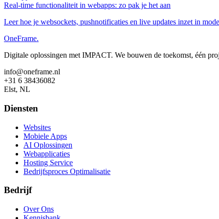
Real‑time functionaliteit in webapps: zo pak je het aan
Leer hoe je websockets, pushnotificaties en live updates inzet in mode
OneFrame.
Digitale oplossingen met IMPACT. We bouwen de toekomst, één projec
info@oneframe.nl
+31 6 38436082
Elst, NL
Diensten
Websites
Mobiele Apps
AI Oplossingen
Webapplicaties
Hosting Service
Bedrijfsproces Optimalisatie
Bedrijf
Over Ons
Kennisbank