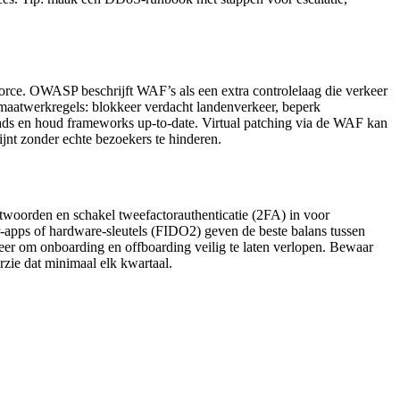
rce. OWASP beschrijft WAF’s als een extra controlelaag die verkeer
twerkregels: blokkeer verdacht landenverkeer, beperk
ploads en houd frameworks up‑to‑date. Virtual patching via de WAF kan
ijnt zonder echte bezoekers te hinderen.
twoorden en schakel tweefactorauthenticatie (2FA) in voor
‑apps of hardware‑sleutels (FIDO2) geven de beste balans tussen
heer om onboarding en offboarding veilig te laten verlopen. Bewaar
rzie dat minimaal elk kwartaal.