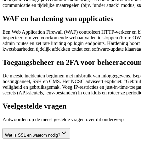
communicatie en tijdelijke maatregelen (bijv. ‘under attack’‑modus, s
WAF en hardening van applicaties
Een Web Application Firewall (WAF) controleert HTTP‑verkeer en blo
inspecteert om veelvoorkomende webaanvallen te stoppen (bron: O
admin‑routes en zet rate limiting op login‑endpoints. Hardening hoort
kwetsbaarheden tijdelijk afdekken totdat een software‑update klaarstaa
Toegangsbeheer en 2FA voor beheeraccoun
De meeste incidenten beginnen met misbruik van inloggegevens. Beper
hostingpaneel, SSH en CMS. Het NCSC adviseert expliciet: "Gebruik 
veiligheid en gebruiksgemak. Voeg IP‑restricties en just‑in‑time‑toeg
secrets (API‑sleutels, .env‑bestanden) in een kluis en roteer ze per
Veelgestelde vragen
Antwoorden op de meest gestelde vragen over dit onderwerp
Wat is SSL en waarom nodig?