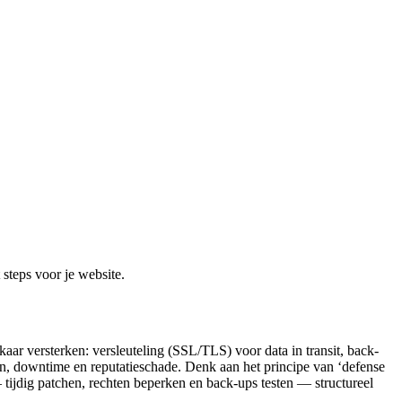
steps voor je website.
elkaar versterken: versleuteling (SSL/TLS) voor data in transit, back-
en, downtime en reputatieschade. Denk aan het principe van ‘defense
tijdig patchen, rechten beperken en back‑ups testen — structureel