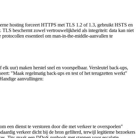
derne hosting forceert HTTPS met TLS 1.2 of 1.3, gebruikt HSTS en
. TLS beschermt zowel vertrouwelijkheid als integriteit: data kan niet
 protocollen essentieel om man‑in‑the‑middle‑aanvallen te
 elk uur) maken herstel snel en voorspelbaar. Versleutel back‑ups,
seert: "Maak regelmatig back‑ups en test of het terugzetten werkt"
. Handige aanvullingen:
 om een dienst te verstoren door die met verkeer te overspoelen"
rdig verkeer dicht bij de bron gefilterd, terwijl legitieme bezoekers
roces. Tip: maak een DDoS‑runbook met stappen voor escalatie,