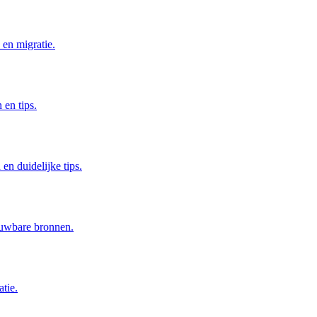
 en migratie.
 en tips.
en duidelijke tips.
ouwbare bronnen.
atie.