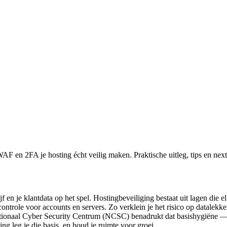
n 2FA je hosting écht veilig maken. Praktische uitleg, tips en next 
ijf en je klantdata op het spel. Hostingbeveiliging bestaat uit lagen die 
trole voor accounts en servers. Zo verklein je het risico op datalekk
Nationaal Cyber Security Centrum (NCSC) benadrukt dat basishygiëne — 
 leg je die basis, en houd je ruimte voor groei.