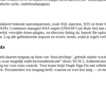
tatische cache, onderhoudspagina).
kkeert bekende aanvalspatronen, zoals SQL injection, XSS en brute fo
WASP). Combineer managed WAF‑regels (OWASP Core Rule Set) met maa
 erbij: verwijder demo‑plugins, zet directory‑listing uit, beperk file‑u
t. Log alle geblokkeerde requests en review trends, zodat je regels verf
ts
k daarom toegang op basis van ‘least privilege’, gebruik unieke wach
waar mogelijk multi‑factorauthenticatie" (bron: NCSC). Authenticator
ang toe voor extra controle. Voor teams helpt Single Sign‑On met rolbe
iodiek. Documenteer wie toegang heeft, waarom en voor hoe lang — en he