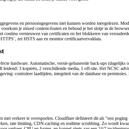
inloggegevens en persoonsgegevens niet kunnen worden meegelezen. Mo
o voorkom je mixed content‑fouten en behoud je het slotje in de browser
 continu vernieuwen van certificaten en het blokkeren van verouderde
HTTPS’, zet HSTS aan en monitor certificaatvervaldata.
st
fecte hardware. Automatische, versie‑gebaseerde back‑ups (dagelijks of
ft leidend: 3 kopieën, 2 verschillende media, 1 off‑site. Het NCSC advi
ving: controleer laadtijden, integriteit van de database en permissies
m met verkeer te overspoelen. Cloudflare definieert dit als "een poging
ken, rate limiting, CDN‑caching en realtime scrubbing. Zo wordt kwaadaa
 voor verkeer, CPU en fouten, en koppel alerts aan een 24/7 incidentp