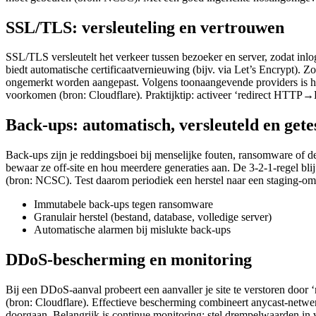
SSL/TLS: versleuteling en vertrouwen
SSL/TLS versleutelt het verkeer tussen bezoeker en server, zodat 
biedt automatische certificaatvernieuwing (bijv. via Let’s Encrypt). Z
ongemerkt worden aangepast. Volgens toonaangevende providers is het
voorkomen (bron: Cloudflare). Praktijktip: activeer ‘redirect HTTP→
Back-ups: automatisch, versleuteld en gete
Back-ups zijn je reddingsboei bij menselijke fouten, ransomware of de
bewaar ze off‑site en hou meerdere generaties aan. De 3‑2‑1‑regel blij
(bron: NCSC). Test daarom periodiek een herstel naar een staging‑omge
Immutabele back‑ups tegen ransomware
Granulair herstel (bestand, database, volledige server)
Automatische alarmen bij mislukte back‑ups
DDoS-bescherming en monitoring
Bij een DDoS‑aanval probeert een aanvaller je site te verstoren door ‘
(bron: Cloudflare). Effectieve bescherming combineert anycast‑netwer
doorgaan. Belangrijk is continue monitoring: stel drempelwaarden in