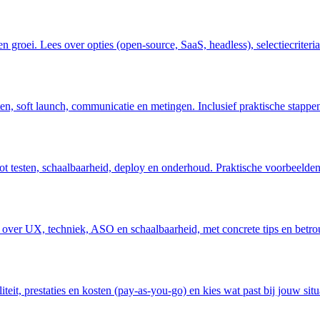
roei. Lees over opties (open-source, SaaS, headless), selectiecriteria
en, soft launch, communicatie en metingen. Inclusief praktische stappen
t testen, schaalbaarheid, deploy en onderhoud. Praktische voorbeelden 
n over UX, techniek, ASO en schaalbaarheid, met concrete tips en betr
iteit, prestaties en kosten (pay‑as‑you‑go) en kies wat past bij jouw situ