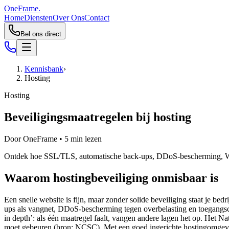
OneFrame.
Home
Diensten
Over Ons
Contact
Bel ons direct
Kennisbank
›
Hosting
Hosting
Beveiligingsmaatregelen bij hosting
Door
OneFrame
•
5
min lezen
Ontdek hoe SSL/TLS, automatische back‑ups, DDoS‑bescherming, WAF e
Waarom hostingbeveiliging onmisbaar is
Een snelle website is fijn, maar zonder solide beveiliging staat je bedr
ups als vangnet, DDoS‑bescherming tegen overbelasting en toegangscon
in depth’: als één maatregel faalt, vangen andere lagen het op. Het 
moet gebeuren (bron: NCSC). Met een goed ingerichte hostingomgeving